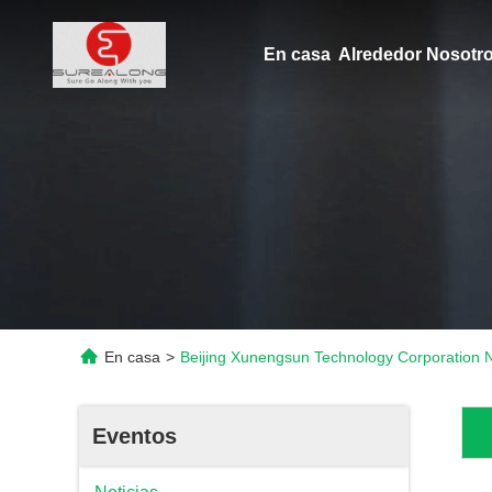
En casa
Alrededor Nosot
En casa
>
Beijing Xunengsun Technology Corporation N
Eventos