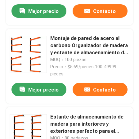
Mejor precio
Contacto
Montaje de pared de acero al
carbono Organizador de madera
y estante de almacenamiento de
madera de metal con 3 niveles
MOQ：100 piezas
Precio：$5.69/pieces 100-49999
pieces
Mejor precio
Contacto
Estante de almacenamiento de
madera para interiores y
exteriores perfecto para el
hogar
MOQ：80 pedazos