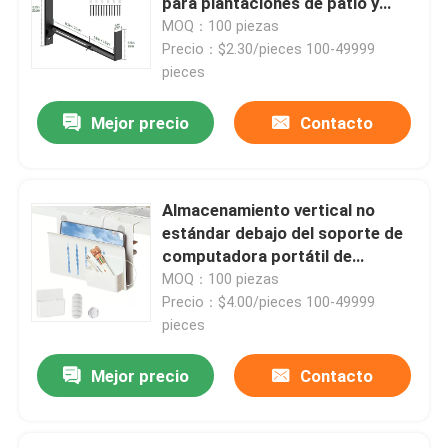
para plantaciones de patio y
alimentadores de aves
MOQ：100 piezas
Precio：$2.30/pieces 100-49999
pieces
Mejor precio
Contacto
Almacenamiento vertical no
estándar debajo del soporte de
computadora portátil de
escritorio con organizador de
MOQ：100 piezas
escritorio colgante de acero
Precio：$4.00/pieces 100-49999
Inicio
pieces
Mejor precio
Contacto
Productos
Videos