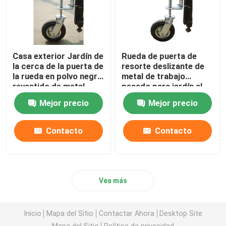
Casa exterior Jardín de
Rueda de puerta de
la cerca de la puerta de
resorte deslizante de
la rueda en polvo negro
metal de trabajo
revestido de metal
pesado para jardín al
diseño de
aire libre y puerta de
Mejor precio
Mejor precio
deslizamiento
cercas de seguridad
Contacto
Contacto
Vea más
Inicio
Mapa del Sitio
Contactar Ahora
Desktop Site
Mapa del Sitio
Política de privacidad