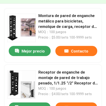
Montura de pared de enganche
metálico para bicicletas,
remolque de carga, receptor de
gancho base-9
MOQ：100 juegos
Precio：$5.00/sets 100-9999 sets
Mejor precio
Contacto
Receptor de enganche de
montaje de pared de trabajo
pesado, 1/1.25 "/2" Receptor de
enganche de soporte, base de
MOQ：100 juegos
almacenamiento de enganche 7
Precio：$4.00/sets 100-9999 sets
montaje de almacenamiento de
enganche