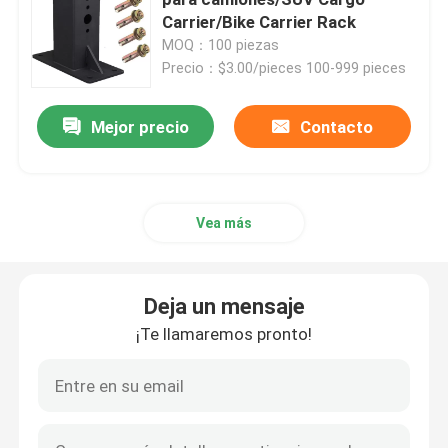
Carrier/Bike Carrier Rack
MOQ：100 piezas
Soportes Metálicos Personalizados
Precio：$3.00/pieces 100-999 pieces
Accesorios para estantes metálicos
Mejor precio
Contacto
Hardware de jardín de metal
Vea más
Pierna de mesa de metal
Deja un mensaje
Conectores de madera metálica
¡Te llamaremos pronto!
Accesorios de audio para computadoras
Hardware de metal hecho a medida