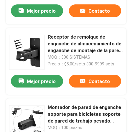
Mejor precio
Contacto
Receptor de remolque de
enganche de almacenamiento de
enganche de montaje de la pared
de la bicicleta y el organizador
MOQ：300 SISTEMAS
de carga de carga
Precio：$5.00/sets 300-9999 sets
Mejor precio
Contacto
Montador de pared de enganche
soporte para bicicletas soporte
de pared de trabajo pesado
colgador para solución de
MOQ：100 piezas