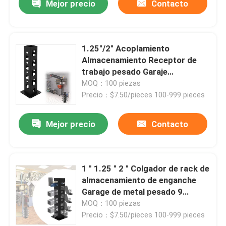
Mejor precio
Contacto
1.25"/2" Acoplamiento
Almacenamiento Receptor de
trabajo pesado Garaje
Acoplamiento soporte Base 9
MOQ：100 piezas
Acoplamiento Almacenamiento
Precio：$7.50/pieces 100-999 pieces
Monte de tierra
Mejor precio
Contacto
1 " 1.25 " 2 " Colgador de rack de
almacenamiento de enganche
Garage de metal pesado 9
colgador de almacenamiento de
MOQ：100 piezas
tierra
Precio：$7.50/pieces 100-999 pieces