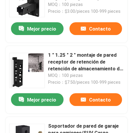
enganche pesado
MOQ：100 piezas
Precio：$3.00/pieces 100-999 pieces
Sobre nosotros
Mejor precio
Contacto
Visita a la fábrica
Control de Calidad
1 " 1.25 " 2 " montaje de pared
receptor de retención de
retención de almacenamiento de
Contacto
retención de almacenamiento
MOQ：100 piezas
colector 7
Precio：$7.50/pieces 100-999 pieces
Solicitar una cotización
Mejor precio
Contacto
Partes de equipos metálicos
Soportador de pared de garaje
Organizador de almacenamiento en el hogar
para camiones/SUV Cargo