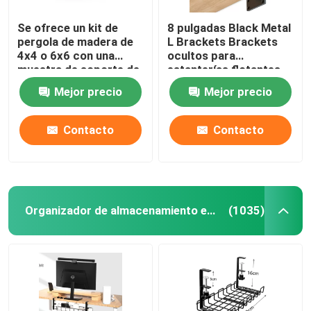
Se ofrece un kit de
8 pulgadas Black Metal
pergola de madera de
L Brackets Brackets
4x4 o 6x6 con una
ocultos para
muestra de soporte de
estanterías flotantes
extensión de 3 vías
de madera Tolerancia
Mejor precio
Mejor precio
0.02
Contacto
Contacto
Organizador de almacenamiento en el hogar
(1035)