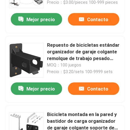
ahorro de espacio
Precio：$3.00/pieces 100-999 pieces
Mejor precio
Contacto
Repuesto de bicicletas estándar
organizador de garaje colgante
remolque de trabajo pesado
soporte de montaje de pared de
MOQ：100 juegos
enganche
Precio：$3.20/sets 100-9999 sets
Mejor precio
Contacto
Inicio
Productos
Bicicleta montada en la pared y
bastidor de carga organizador
de garaje colgante soporte de
Videos