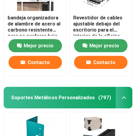
bandeja organizadora
Revestidor de cables
de alambre de acero al
ajustable debajo del
carbono resistente
escritorio para el
para no perforar bajo
interior de la oficina
la gestión de cables de
Mejor precio
Mejor precio
escritorio
Contacto
Contacto
Soportes Metálicos Personalizados
(797)