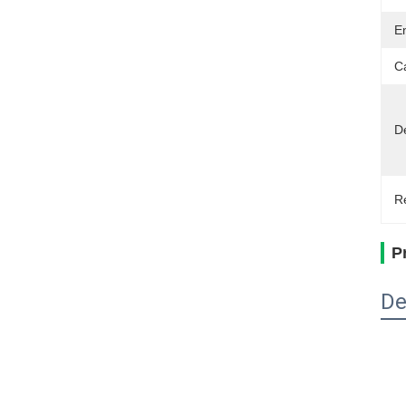
E
C
D
Re
P
De