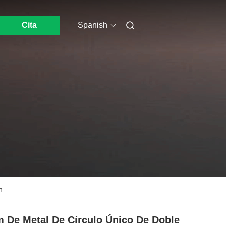
Cita
Spanish
n
 De Metal De Círculo Único De Doble