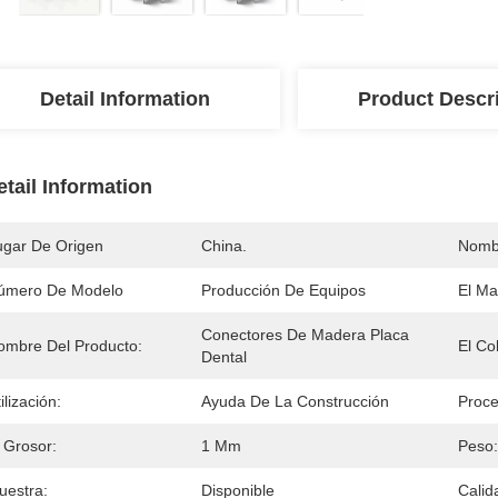
Detail Information
Product Descr
etail Information
ugar De Origen
China.
Nomb
úmero De Modelo
Producción De Equipos
El Mat
Conectores De Madera Placa 
ombre Del Producto:
El Col
Dental
ilización:
Ayuda De La Construcción
Proce
 Grosor:
1 Mm
Peso:
uestra:
Disponible
Calid