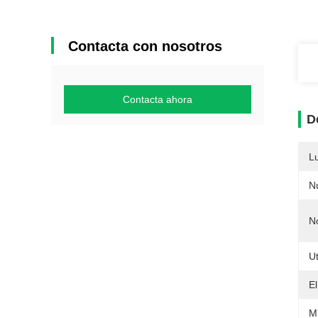
Contacta con nosotros
Contacta ahora
D
L
N
N
Ut
El
M