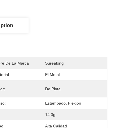
iption
re De La Marca
Surealong
erial:
El Metal
or:
De Plata
so:
Estampado, Flexión
14.3g
ad:
Alta Calidad