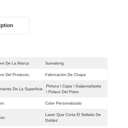
iption
re De La Marca
Surealong
e Del Producto:
Fabricación De Chapa
Pintura \ Capa \ Galjanoplastia 
miento De La Superficie:
\ Polaco Del Polvo
or:
Color Personalizado
Laser Que Corta El Sellado De 
so:
Doblez