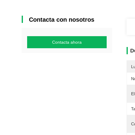
Contacta con nosotros
Contacta ahora
D
L
N
El
T
C