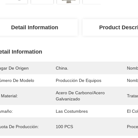
Detail Information
Product Descr
etail Information
ugar De Origen
China.
Nomb
úmero De Modelo
Producción De Equipos
Nombr
Acero De Carbono/acero 
 Material:
Trata
Galvanizado
amaño:
Las Costumbres
El Col
uota De Producción:
100 PCS
Proce