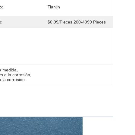
o:
Tianjin
o:
$0.99/pieces 200-4999 Pieces
 a medida
, 
s a la corrosión
, 
a la corrosión