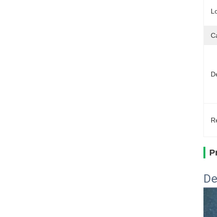
L
C
D
Re
P
De