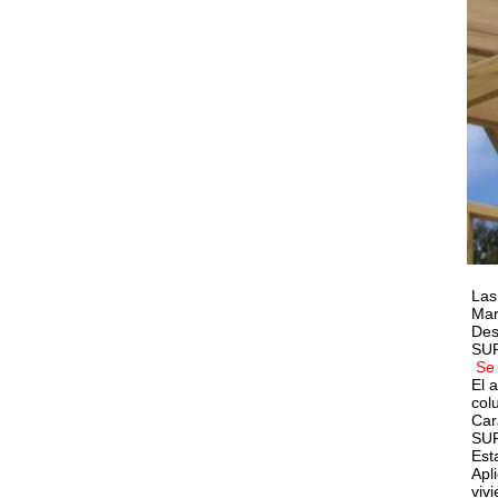
Las
Mar
Des
SUR
Se 
El 
col
Car
SUR
Est
Apl
viv