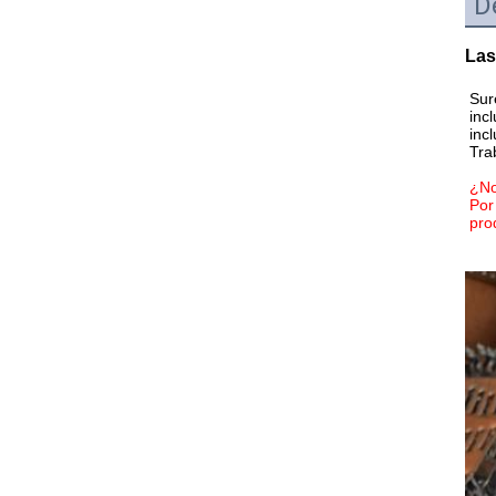
D
Las
Sur
incl
inc
Tra
¿No
Por
pro