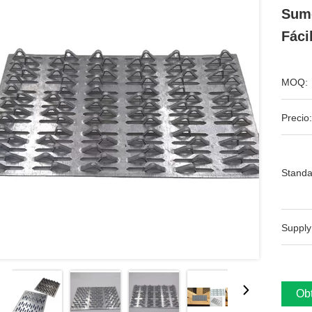
Sume
Fáci
MOQ:
Precio:
Standa
Supply
Obt