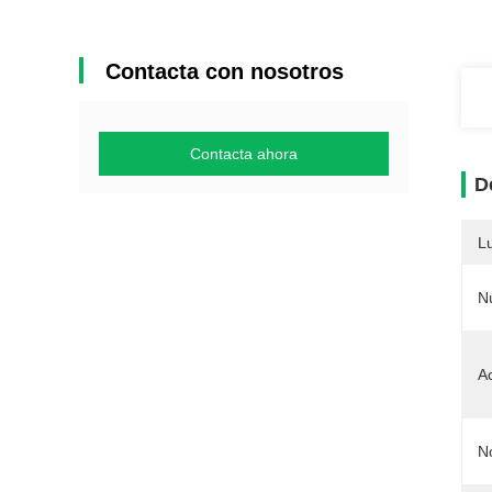
Contacta con nosotros
Contacta ahora
D
L
N
A
N