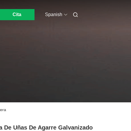
Cita
Spanish
dera
a De Uñas De Agarre Galvanizado