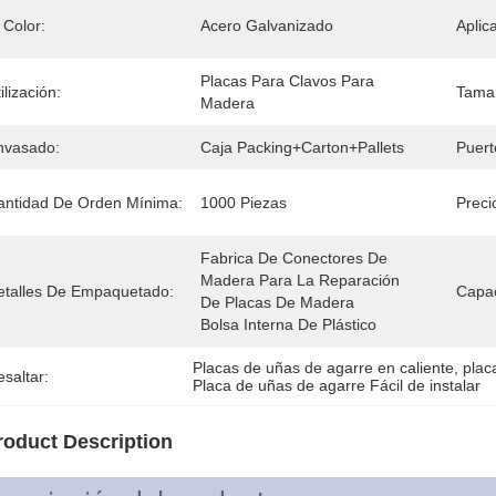
 Color:
Acero Galvanizado
Aplic
Placas Para Clavos Para 
ilización:
Tama
Madera
nvasado:
Caja Packing+carton+pallets
Puert
antidad De Orden Mínima:
1000 Piezas
Preci
Fabrica De Conectores De 
Madera Para La Reparación 
etalles De Empaquetado:
Capac
De Placas De Madera
Bolsa Interna De Plástico
Placas de uñas de agarre en caliente
, 
plac
saltar:
Placa de uñas de agarre Fácil de instalar
roduct Description