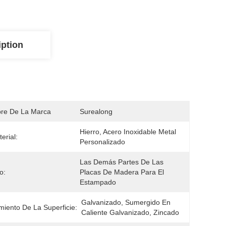
iption
re De La Marca
Surealong
Hierro, Acero Inoxidable Metal 
erial:
Personalizado
Las Demás Partes De Las 
o:
Placas De Madera Para El 
Estampado
Galvanizado, Sumergido En 
miento De La Superficie:
Caliente Galvanizado, Zincado