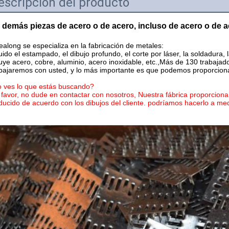
escripción del producto
 demás piezas de acero o de acero, incluso de acero o de 
ealong se especializa en la fabricación de metales:
uido el estampado, el dibujo profundo, el corte por láser, la soldadura, l
luye acero, cobre, aluminio, acero inoxidable, etc.,Más de 130 trabajad
bajaremos con usted, y lo más importante es que podemos proporcionar
 ves lo que estás buscando?
 favor, no dude en contactar con nosotros, Nuestra fábrica proporcion
ducido de acuerdo con los dibujos del cliente. podríamos hacerlo a med
Deja un mensaje
¡Te llamaremos pronto!