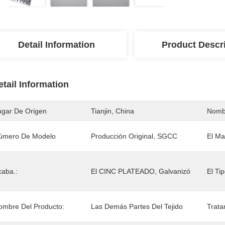
Detail Information
Product Descr
etail Information
ugar De Origen
Tianjin, China
Nomb
úmero De Modelo
Producción Original, SGCC
El Mat
caba.:
El CINC PLATEADO, Galvanizó
El Tip
ombre Del Producto:
Las Demás Partes Del Tejido
Trata