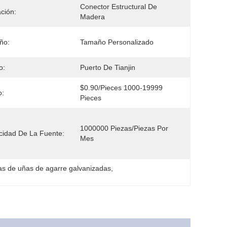
Conector Estructural De 
ación:
Madera
ño:
Tamaño Personalizado
o:
Puerto De Tianjin
$0.90/pieces 1000-19999 
o:
Pieces
1000000 Piezas/piezas Por 
idad De La Fuente:
Mes
as de uñas de agarre galvanizadas
, 