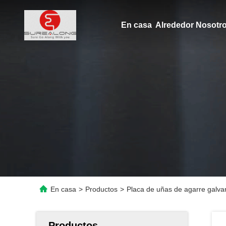
En casa
Alrededor Nosot
En casa
>
Productos
>
Placa de uñas de agarre galvan
Productos