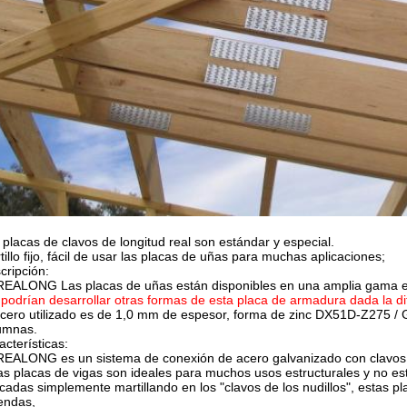
 placas de clavos de longitud real son estándar y especial.
tillo fijo, fácil de usar las placas de uñas para muchas aplicaciones;
cripción:
EALONG Las placas de uñas están disponibles en una amplia gama es
podrían desarrollar otras formas de esta placa de armadura dada la di
acero utilizado es de 1,0 mm de espesor, forma de zinc DX51D-Z275 / G
umnas.
acterísticas:
EALONG es un sistema de conexión de acero galvanizado con clavos 
as placas de vigas son ideales para muchos usos estructurales y no es
icadas simplemente martillando en los "clavos de los nudillos", estas pl
iendas,