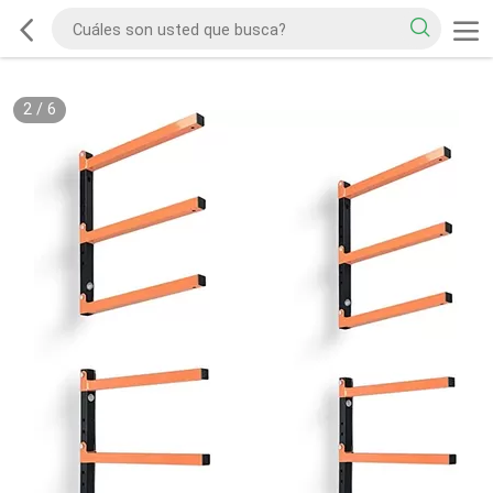
2
/
6