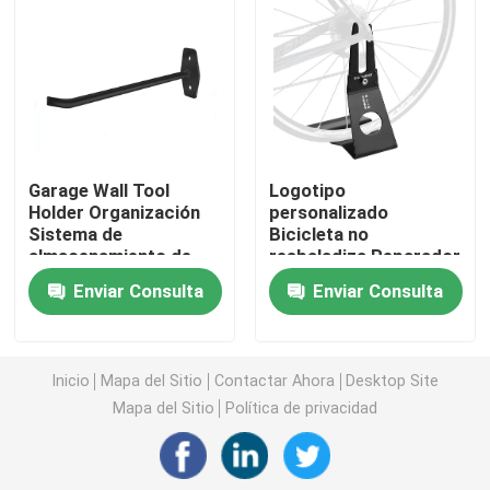
Soportes Metálicos Personalizados
Accesorios para estantes metálicos
Garage Wall Tool
Logotipo
Hardware de jardín de metal
Holder Organización
personalizado
Sistema de
Bicicleta no
almacenamiento de
resbaladiza Reparador
Pierna de mesa de metal
neumáticos ganchos
portátil para carretera
Enviar Consulta
Enviar Consulta
en acero al carbono
Bicicleta de montaña
negro
Conectores de madera metálica
Inicio
Mapa del Sitio
Contactar Ahora
Desktop Site
Accesorios de audio para computadoras
Mapa del Sitio
Política de privacidad
Hardware de metal hecho a medida