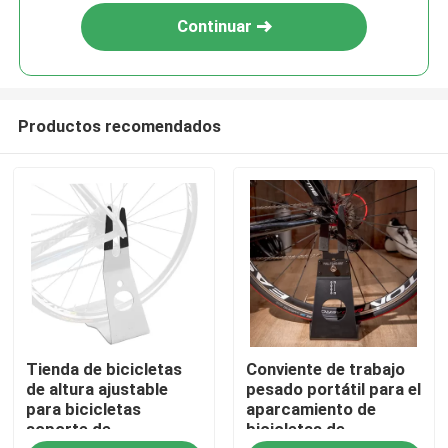
Continuar
Productos recomendados
Inicio
Tienda de bicicletas
Conviente de trabajo
Productos
de altura ajustable
pesado portátil para el
para bicicletas
aparcamiento de
soporte de
bicicletas de
Videos