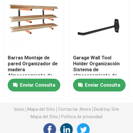
Soportes Metálicos Personalizados
Accesorios para estantes metálicos
Hardware de jardín de metal
Barras Montaje de
Garage Wall Tool
pared Organizador de
Holder Organización
madera
Sistema de
Pierna de mesa de metal
Almacenamiento de
almacenamiento de
madera Estante
neumáticos ganchos
Enviar Consulta
Enviar Consulta
metálico con 3 niveles
en acero al carbono
Conectores de madera metálica
negro
Accesorios de audio para computadoras
Inicio
Mapa del Sitio
Contactar Ahora
Desktop Site
Mapa del Sitio
Política de privacidad
Hardware de metal hecho a medida