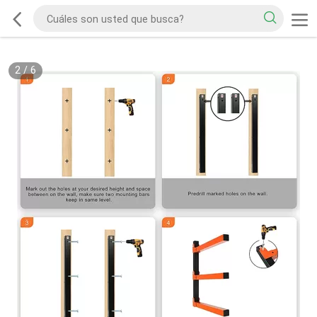
2
/
6