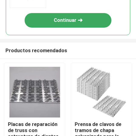
Continuar
Productos recomendados
Inicio
Productos
Placas de reparación
Prensa de clavos de
de truss con
tramos de chapa
Videos