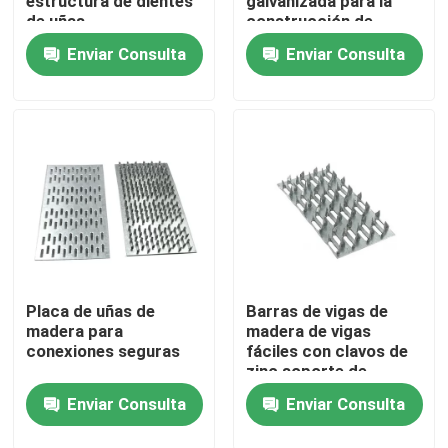
estructura de dientes
galvanizada para la
de uñas
construcción de
edificios de metal
Enviar Consulta
Enviar Consulta
Sobre nosotros
robustos y resistentes
Visita a la fábrica
Control de Calidad
Contacto
Solicitar una cotización
Placa de uñas de
Barras de vigas de
madera para
madera de vigas
conexiones seguras
fáciles con clavos de
zinc soporte de
Partes de equipos metálicos
tamaño personalizado
Enviar Consulta
Enviar Consulta
Fijaciones de madera
Organizador de almacenamiento en el hogar