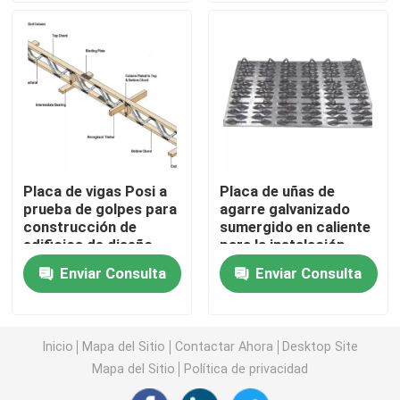
Soportes Metálicos Personalizados
Accesorios para estantes metálicos
Hardware de jardín de metal
Placa de vigas Posi a
Placa de uñas de
prueba de golpes para
agarre galvanizado
Pierna de mesa de metal
construcción de
sumergido en caliente
edificios de diseño
para la instalación
estándar y no
fácil de suelos de
Conectores de madera metálica
Enviar Consulta
Enviar Consulta
estándar
madera
Accesorios de audio para computadoras
Inicio
Mapa del Sitio
Contactar Ahora
Desktop Site
Mapa del Sitio
Política de privacidad
Hardware de metal hecho a medida