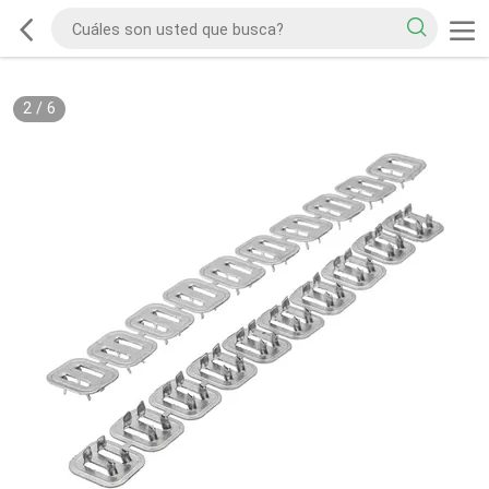
2
/
6